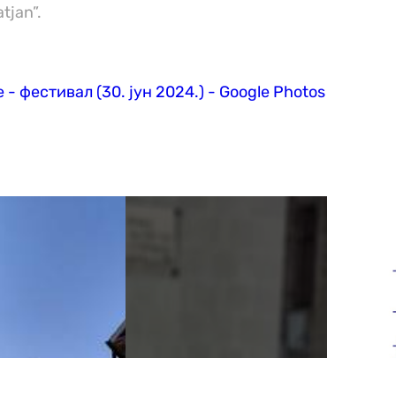
tjan”.
 - фестивал (30. јун 2024.) - Google Photos