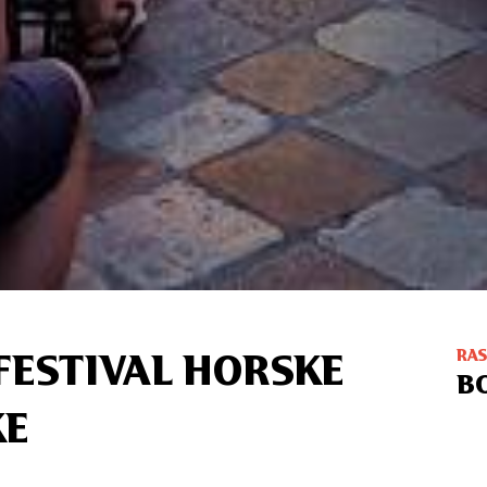
RA
FESTIVAL HORSKE
B
KE