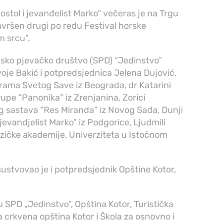
tol i jevanđelist Marko“ večeras je na Trgu
vršen drugi po redu Festival horske
 srcu”.
rpsko pjevačko društvo (SPD) “Jedinstvo”
ivoje Bakić i potpredsjednica Jelena Dujović,
hrama Svetog Save iz Beograda, dr Katarini
upe “Panonika” iz Zrenjanina, Zorici
g sastava “Res Miranda” iz Novog Sada, Dunji
 jevandjelist Marko” iz Podgorice, Ljudmili
zičke akademije, Univerziteta u Istočnom
isustvovao je i potpredsjednik Opštine Kotor,
su SPD „Jedinstvo“, Opština Kotor, Turistička
 crkvena opština Kotor i Škola za osnovno i