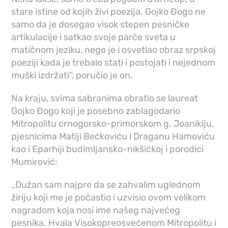
stare istine od kojih živi poezija. Gojko Đogo ne
samo da je dosegao visok stepen pesničke
artikulacije i satkao svoje parče sveta u
matičnom jeziku, nego je i osvetlao obraz srpskoj
poeziji kada je trebalo stati i postojati i nejednom
muški izdržati“, poručio je on.
Na kraju, svima sabranima obratio se laureat
Gojko Đogo koji je posebno zablagodario
Mitropolitu crnogorsko-primorskom g. Joanikiju,
pjesnicima Matiji Bećkoviću i Draganu Hamoviću
kao i Eparhiji budimljansko-nikšićkoj i porodici
Mumirović:
,,Dužan sam najpre da se zahvalim uglednom
žiriju koji me je počastio i uzvisio ovom velikom
nagradom koja nosi ime našeg najvećeg
pesnika. Hvala Visokopreosvećenom Mitropolitu i