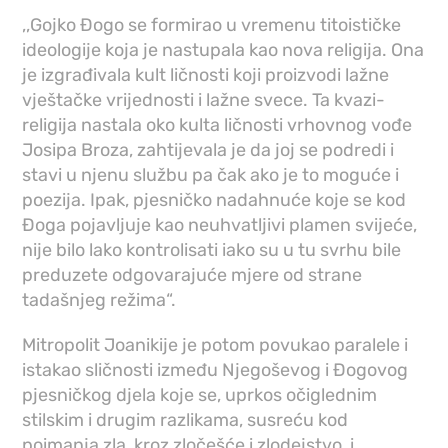
,,Gojko Đogo se formirao u vremenu titoističke
ideologije koja je nastupala kao nova religija. Ona
je izgrađivala kult ličnosti koji proizvodi lažne
vještačke vrijednosti i lažne svece. Ta kvazi-
religija nastala oko kulta ličnosti vrhovnog vođe
Josipa Broza, zahtijevala je da joj se podredi i
stavi u njenu službu pa čak ako je to moguće i
poezija. Ipak, pjesničko nadahnuće koje se kod
Đoga pojavljuje kao neuhvatljivi plamen svijeće,
nije bilo lako kontrolisati iako su u tu svrhu bile
preduzete odgovarajuće mjere od strane
tadašnjeg režima“.
Mitropolit Joanikije je potom povukao paralele i
istakao sličnosti između Njegoševog i Đogovog
pjesničkog djela koje se, uprkos očiglednim
stilskim i drugim razlikama, susreću kod
poimanja zla, kroz zločešće i zlodejstvo, i