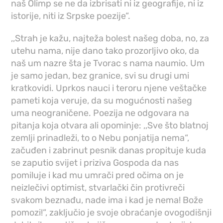
naš Olimp se ne da izbrisati ni iz geografije, ni iz
istorije, niti iz Srpske poezije“.
,,Strah je kažu, najteža bolest našeg doba, no, za
utehu nama, nije dano tako prozorljivo oko, da
naš um nazre šta je Tvorac s nama naumio. Um
je samo jedan, bez granice, svi su drugi umi
kratkovidi. Uprkos nauci i teroru njene veštačke
pameti koja veruje, da su mogućnosti našeg
uma neograničene. Poezija ne odgovara na
pitanja koja otvara ali opominje: ,,Sve što blatnoj
zemlji prinadleži, to o Nebu ponjatija nema“,
začuđen i zabrinut pesnik danas propituje kuda
se zaputio svijet i priziva Gospoda da nas
pomiluje i kad mu umrači pred očima on je
neizlečivi optimist, stvarlački čin protivreči
svakom beznađu, nade ima i kad je nema! Bože
pomozi!“, zaključio je svoje obraćanje ovogodišnji