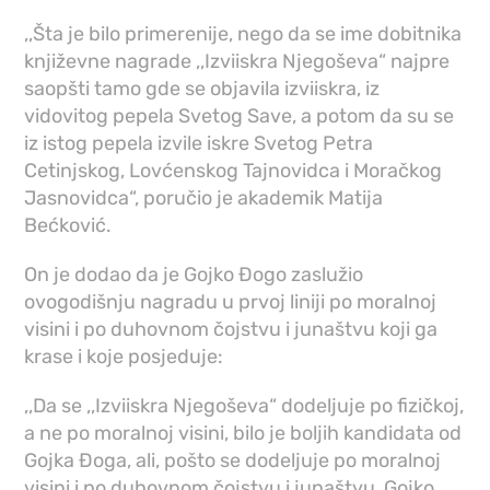
,,Šta je bilo primerenije, nego da se ime dobitnika
književne nagrade ,,Izviiskra Njegoševa“ najpre
saopšti tamo gde se objavila izviiskra, iz
vidovitog pepela Svetog Save, a potom da su se
iz istog pepela izvile iskre Svetog Petra
Cetinjskog, Lovćenskog Tajnovidca i Moračkog
Jasnovidca“, poručio je akademik Matija
Bećković.
On je dodao da je Gojko Đogo zaslužio
ovogodišnju nagradu u prvoj liniji po moralnoj
visini i po duhovnom čojstvu i junaštvu koji ga
krase i koje posjeduje:
,,Da se ,,Izviiskra Njegoševa“ dodeljuje po fizičkoj,
a ne po moralnoj visini, bilo je boljih kandidata od
Gojka Đoga, ali, pošto se dodeljuje po moralnoj
visini i po duhovnom čojstvu i junaštvu, Gojko