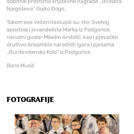
dobitnik prestižne književne nagrade ,,Izviiskra
Njegoševa“ Gojko Đogo.
Tokom ove večeri nastupili su: Hor Svetog
apostola i jevanđelista Marka iz Podgorice,
narodni guslar Miladin Anđelić, kao i pjevačko
društvo Ansambla narodnih igara i pjesama
,,Đurđevdansko Kolo“ iz Podgorice.
Boris Musić
FOTOGRAFIJE