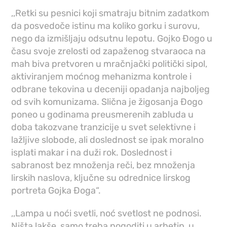
,,Retki su pesnici koji smatraju bitnim zadatkom
da posvedoče istinu ma koliko gorku i surovu,
nego da izmišljaju odsutnu lepotu. Gojko Đogo u
času svoje zrelosti od zapaženog stvaraoca na
mah biva pretvoren u mračnjački politički sipol,
aktiviranjem moćnog mehanizma kontrole i
odbrane tekovina u deceniji opadanja najboljeg
od svih komunizama. Slična je žigosanja Đogo
poneo u godinama preusmerenih zabluda u
doba takozvane tranzicije u svet selektivne i
lažljive slobode, ali doslednost se ipak moralno
isplati makar i na duži rok. Doslednost i
sabranost bez množenja reči, bez množenja
lirskih naslova, ključne su odrednice lirskog
portreta Gojka Đoga“.
,,Lampa u noći svetli, noć svetlost ne podnosi.
Ništa lakše, samo treba pogoditi u arhetip, u