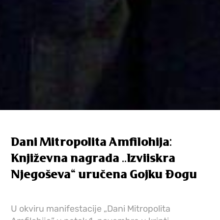
Dani Mitropolita Amfilohija:
Književna nagrada ..Izviiskra
Njegoševa“ uručena Gojku Đogu
U okviru manifestacije „Dani Mitropolita