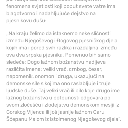
fenomena svjetlosti koji poput svete vatre ima
blagotvorno i nadahljujuće dejstvo na
pjesnikovu dušu:
,,Na kraju želimo da istaknemo neke sličnosti
između Njegoševog i Đogovog pjesničkog djela
kojih ima i pored svih razlika i razdaljina između
ova dva srpska pjesnika. Pomenuo bih samo
sledeće: Đogo lažnom božanstvu nadijeva
različita imena: veliki vrač, crnbog, ćesar,
nepomenik, onomon i druga, ukazujući na
demonske sile s kojima ono raslabljuje i truje
ljudske duše. Taj veliki vrač ili bilo koje drugo ime
lažnog božanstva u potpunosti odgovara po
svom zločešću i zlodejstvu demonskom mesiji iz
Gorskog Vijenca ili još jasnije lažnom Caru
Šćepanu Malom iz istoimenog Njegoševog djela“.