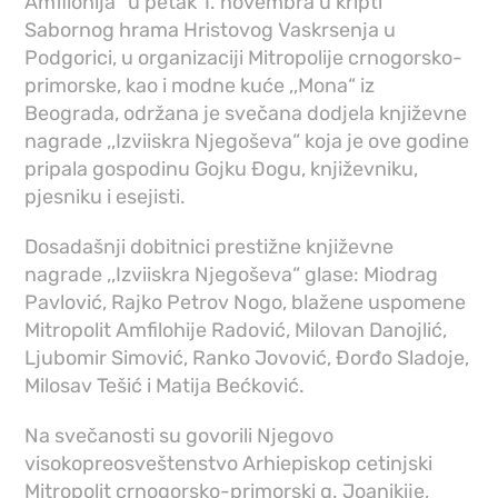
Amfilohija” u petak 1. novembra u kripti
Sabornog hrama Hristovog Vaskrsenja u
Podgorici, u organizaciji Mitropolije crnogorsko-
primorske, kao i modne kuće ,,Mona“ iz
Beograda, održana je svečana dodjela književne
nagrade ,,Izviiskra Njegoševa“ koja je ove godine
pripala gospodinu Gojku Đogu, književniku,
pjesniku i esejisti.
Dosadašnji dobitnici prestižne književne
nagrade ,,Izviiskra Njegoševa“ glase: Miodrag
Pavlović, Rajko Petrov Nogo, blažene uspomene
Mitropolit Amfilohije Radović, Milovan Danojlić,
Ljubomir Simović, Ranko Jovović, Đorđo Sladoje,
Milosav Tešić i Matija Bećković.
Na svečanosti su govorili Njegovo
visokopreosveštenstvo Arhiepiskop cetinjski
Mitropolit crnogorsko-primorski g. Joanikije,