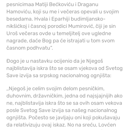
pesnicimaa Matiji Bećkoviću i Draganu
Hamoviću, koji su me i večeras opevali u svojim
besedama. Hvala i Eparhiji budimljansko-
nikšićkoj i časnoj porodici Mumirović, čiji je sin
Uroš večeras ovde u temeljitelj ove ugledne
nagrade, daće Bog pa će istrajati u tom svom
časnom podhvatu“.
Đogo je u nastavku ocijenio da je Njegoš
najblistavija iskra što se osam vjekova od Svetog
Save izvija sa srpskog nacionalnog ognjišta:
,,Njegoš je celim svojim delom pesničkim,
duhovnim, državničkim, jedna od najsjajnijih ako
ne, najblistavija iskra što se sa ovih osam vekova
posle Svetog Save izvija sa našeg nacionalnog
ognjišta. Počesto se javljaju oni koji pokušavaju
da relativizuju ovaj iskaz. No na sreću, Lovćen