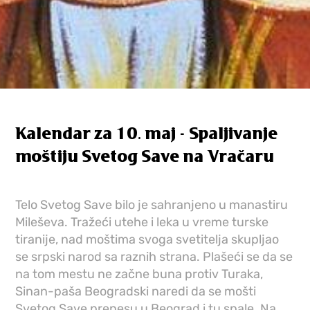
Kalendar za 10. maj - Spaljivanje
moštiju Svetog Save na Vračaru
Telo Svetog Save bilo je sahranjeno u manastiru
Mileševa. Tražeći utehe i leka u vreme turske
tiranije, nad moštima svoga svetitelja skupljao
se srpski narod sa raznih strana. Plašeći se da se
na tom mestu ne začne buna protiv Turaka,
Sinan-paša Beogradski naredi da se mošti
Svetog Save prenesu u Beograd i tu spale. Na