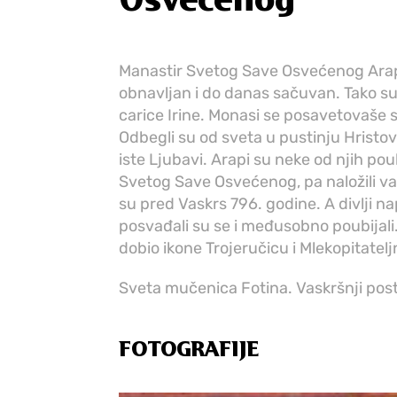
Osvećenog
Manastir Svetog Save Osvećenog Arapi s
obnavljan i do danas sačuvan. Tako su 
carice Irine. Monasi se posavetovaše
Odbegli su od sveta u pustinju Hristove 
iste Ljubavi. Arapi su neke od njih pou
Svetog Save Osvećenog, pa naložili vat
su pred Vaskrs 796. godine. A divlji n
posvađali su se i međusobno poubijali
dobio ikone Trojeručicu i Mlekopitateljn
Sveta mučenica Fotina. Vaskršnji post
FOTOGRAFIJE