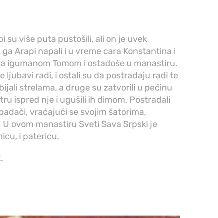
u više puta pustošili, ali on je uvek
ga Arapi napali i u vreme cara Konstantina i
 sa igumanom Tomom i ostadoše u manastiru.
ljubavi radi, i ostali su da postradaju radi te
bijali strelama, a druge su zatvorili u pećinu
ru ispred nje i ugušili ih dimom. Postradali
apadači, vraćajući se svojim šatorima,
. U ovom manastiru Sveti Sava Srpski je
icu, i patericu.
.