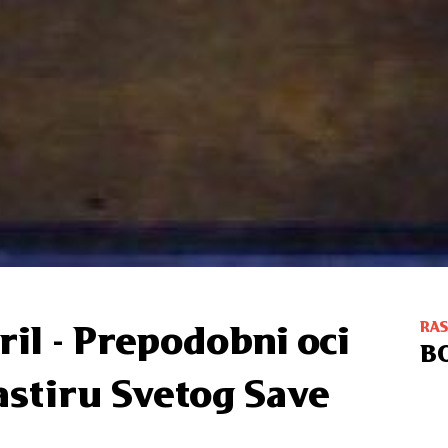
RA
ril - Prepodobni oci
B
stiru Svetog Save