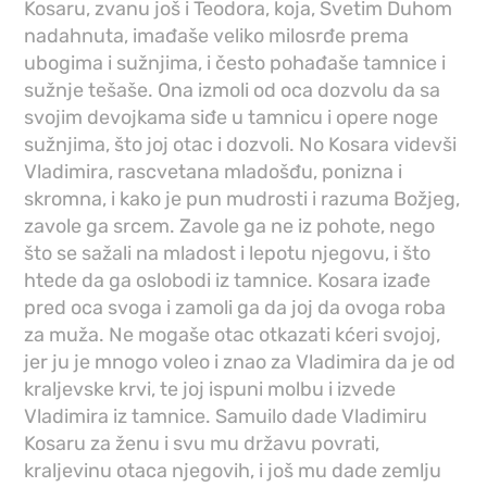
Kosaru, zvanu još i Teodora, koja, Svetim Duhom
nadahnuta, imađaše veliko milosrđe prema
ubogima i sužnjima, i često pohađaše tamnice i
sužnje tešaše. Ona izmoli od oca dozvolu da sa
svojim devojkama siđe u tamnicu i opere noge
sužnjima, što joj otac i dozvoli. No Kosara videvši
Vladimira, rascvetana mladošđu, ponizna i
skromna, i kako je pun mudrosti i razuma Božjeg,
zavole ga srcem. Zavole ga ne iz pohote, nego
što se sažali na mladost i lepotu njegovu, i što
htede da ga oslobodi iz tamnice. Kosara izađe
pred oca svoga i zamoli ga da joj da ovoga roba
za muža. Ne mogaše otac otkazati kćeri svojoj,
jer ju je mnogo voleo i znao za Vladimira da je od
kraljevske krvi, te joj ispuni molbu i izvede
Vladimira iz tamnice. Samuilo dade Vladimiru
Kosaru za ženu i svu mu državu povrati,
kraljevinu otaca njegovih, i još mu dade zemlju