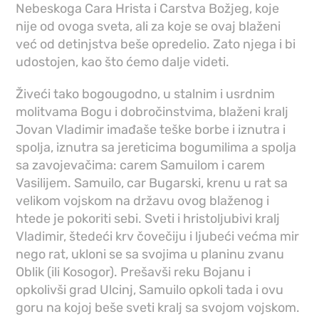
Nebeskoga Cara Hrista i Carstva Božjeg, koje
nije od ovoga sveta, ali za koje se ovaj blaženi
već od detinjstva beše opredelio. Zato njega i bi
udostojen, kao što ćemo dalje videti.
Živeći tako bogougodno, u stalnim i usrdnim
molitvama Bogu i dobročinstvima, blaženi kralj
Jovan Vladimir imađaše teške borbe i iznutra i
spolja, iznutra sa jereticima bogumilima a spolja
sa zavojevačima: carem Samuilom i carem
Vasilijem. Samuilo, car Bugarski, krenu u rat sa
velikom vojskom na državu ovog blaženog i
htede je pokoriti sebi. Sveti i hristoljubivi kralj
Vladimir, štedeći krv čovečiju i ljubeći većma mir
nego rat, ukloni se sa svojima u planinu zvanu
Oblik (ili Kosogor). Prešavši reku Bojanu i
opkolivši grad Ulcinj, Samuilo opkoli tada i ovu
goru na kojoj beše sveti kralj sa svojom vojskom.