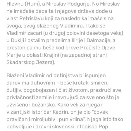
Hlevnu (Hum), a Miroslav Podgorje. No Miroslav
ne imađaše dece te i njegova država dođe u
vlast Petrislavu koji za naslednika imaše sina
svoga, ovog blaženog Vladimira. I tako se
Vladimir zacari (u drugoj polovini desetoga veka)
u Duklji i ostalim predelima Ilirije i Dalmacije, a
prestonica mu beše kod crkve Prečiste Djeve
Marije u oblasti Krajini (na zapadnoj strani
Skadarskog Jezera).
Blaženi Vladimir od detinjstva bi ispunjen
darovima duhovnim – beše krotak, smiren,
ćutljiv, bogobojazan i čist životom, prezirući sve
privlačnosti zemlje i revnujući za sve ono što je
uzvišeno i božansko. Kako veli za njega i
vizantijski istoričar Kedrin, on je bio “čovek
pravičan i miroljubiv i pun vrlina”. Njega isto tako
pohvaljuje i drevni slovenski letopisac Pop