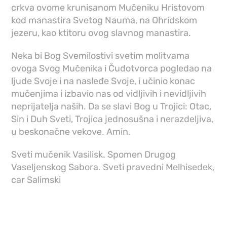
crkva ovome krunisanom Mučeniku Hristovom
kod manastira Svetog Nauma, na Ohridskom
jezeru, kao ktitoru ovog slavnog manastira.
Neka bi Bog Svemilostivi svetim molitvama
ovoga Svog Mučenika i Čudotvorca pogledao na
ljude Svoje i na nasleđe Svoje, i učinio konac
mučenjima i izbavio nas od vidljivih i nevidljivih
neprijatelja naših. Da se slavi Bog u Trojici: Otac,
Sin i Duh Sveti, Trojica jednosušna i nerazdeljiva,
u beskonačne vekove. Amin.
Sveti mučenik Vasilisk. Spomen Drugog
Vaseljenskog Sabora. Sveti pravedni Melhisedek,
car Salimski