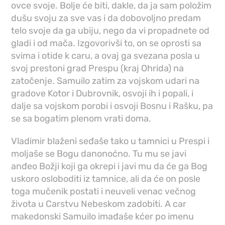
ovce svoje. Bolje će biti, dakle, da ja sam položim
dušu svoju za sve vas i da dobovoljno predam
telo svoje da ga ubiju, nego da vi propadnete od
gladi i od mača. Izgovorivši to, on se oprosti sa
svima i otide k caru, a ovaj ga svezana posla u
svoj prestoni grad Prespu (kraj Ohrida) na
zatočenje. Samuilo zatim za vojskom udari na
gradove Kotor i Dubrovnik, osvoji ih i popali, i
dalje sa vojskom porobi i osvoji Bosnu i Rašku, pa
se sa bogatim plenom vrati doma.
Vladimir blaženi seđaše tako u tamnici u Prespi i
moljaše se Bogu danonoćno. Tu mu se javi
anđeo Božji koji ga okrepi i javi mu da će ga Bog
uskoro osloboditi iz tamnice, ali da će on posle
toga mučenik postati i neuveli venac večnog
života u Carstvu Nebeskom zadobiti. A car
makedonski Samuilo imađaše kćer po imenu