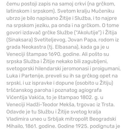
čemu postoji zapis na samoj crkvi (na grčkom,
latinskom i srpskom). Svetom kralju Mučeniku
ubrzo je bilo napisano Žitije i Služba, i to najpre
na srpskom jeziku, pa onda i na grčkom. O tome
govori izdavač grčke Službe (“Akolutije”) i Žitija
(Sinaksara) Svetiteljevog, Jovan Papa, rodom iz
grada Neokastra (tj. Elbasana), kada ga je u
Veneciji štampao 1690. godine. Ali pošto su
srpska Služba i Žitije nekako bili zagubljeni,
svetogorski hilendarski jeromonasi i proigumani,
Luka i Partenije, preveli su ih sa grčkog opet na
srpski, i uz ispravke i dopune (osobito u Žitiju)
tršćanskog paroha i poznatog agiografa
Vićentija Vakića, to je štampao 1802. g. u
Veneciji Hadži-Teodor Mekša, trgovac iz Trsta.
Odavde je tu Službu i Žitije svetog kralja
Vladimira uneo u Srbljak mitropolit Beogradski
Mihailo, 1861. godine. Godine 1925. podignuta je