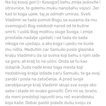
Na toj kosoj gori (= Kosogor) behu zmije jedovite i
otrovnice, te golemu muku nanošahu vojsci. Jer
kad bi koga ujele, taj je odmah umirao. Sveti
Vladimir se tada pomoli Bogu sa suzama da mu
svemogući Bog oslobodi narod od te kužne
smrti. I usliši Bog molitvu sluge Svoga, i zmije
prestaše nadalje ujedati, i od tada do sada
nikoga ne ujedaju, a ako koga i ujedu ne bude
mu ništa. Međutim car Samuilo posla glasnika
kralju Vladimiru da sa svima koji behu s njim siđe
sa gore, ali kralj to ne učini. Onda se tu kao
izdajnik Juda nađe knez toga mesta koji
nezlobivog kralja izdade caru Samuilu, te ga ovaj
zarobi i posla na zatočenje. A pred svoje
zarobljavanje kralj Vladimir skupi sve svoje oko
sebe i stade im ovako govoriti: Čini mi se, braćo,
da meni predstoji ispuniti onu reč evanđelsku
koja kaže: Dobar pastir polaže dušu svoju za