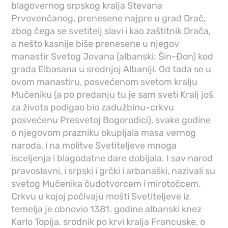
blagovernog srpskog kralja Stevana
Prvovenčanog, prenesene najpre u grad Drač,
zbog čega se svetitelj slavi i kao zaštitnik Drača,
a nešto kasnije biše prenesene u njegov
manastir Svetog Jovana (albanski: Šin-Đon) kod
grada Elbasana u srednjoj Albaniji. Od tada se u
ovom manastiru, posvećenom svetom kralju
Mučeniku (a po predanju tu je sam sveti Kralj još
za života podigao bio zadužbinu-crkvu
posvećenu Presvetoj Bogorodici), svake godine
o njegovom prazniku okupljala masa vernog
naroda, i na molitve Svetiteljeve mnoga
isceljenja i blagodatne dare dobijala. I sav narod
pravoslavni, i srpski i grčki i arbanaški, nazivali su
svetog Mučenika čudotvorcem i mirotočcem.
Crkvu u kojoj počivaju mošti Svetiteljeve iz
temelja je obnovio 1381. godine albanski knez
Karlo Topija, srodnik po krvi kralja Francuske, o