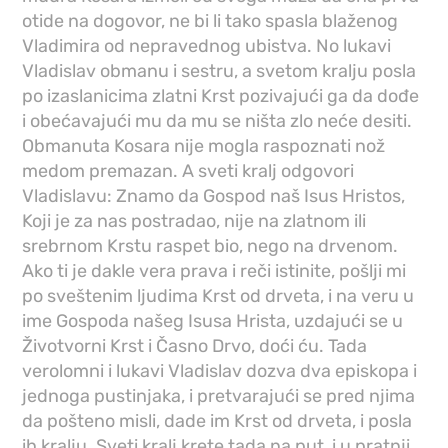
otide na dogovor, ne bi li tako spasla blaženog
Vladimira od nepravednog ubistva. No lukavi
Vladislav obmanu i sestru, a svetom kralju posla
po izaslanicima zlatni Krst pozivajući ga da dođe
i obećavajući mu da mu se ništa zlo neće desiti.
Obmanuta Kosara nije mogla raspoznati nož
medom premazan. A sveti kralj odgovori
Vladislavu: Znamo da Gospod naš Isus Hristos,
Koji je za nas postradao, nije na zlatnom ili
srebrnom Krstu raspet bio, nego na drvenom.
Ako ti je dakle vera prava i reči istinite, pošlji mi
po sveštenim ljudima Krst od drveta, i na veru u
ime Gospoda našeg Isusa Hrista, uzdajući se u
Životvorni Krst i Časno Drvo, doći ću. Tada
verolomni i lukavi Vladislav dozva dva episkopa i
jednoga pustinjaka, i pretvarajući se pred njima
da pošteno misli, dade im Krst od drveta, i posla
ih kralju. Sveti kralj krete tada na put, i u pratnji