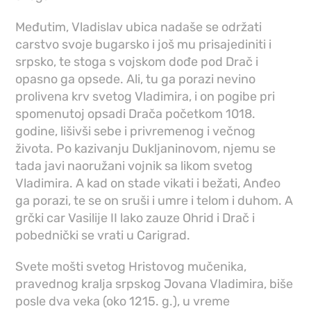
Međutim, Vladislav ubica nadaše se održati
carstvo svoje bugarsko i još mu prisajediniti i
srpsko, te stoga s vojskom dođe pod Drač i
opasno ga opsede. Ali, tu ga porazi nevino
prolivena krv svetog Vladimira, i on pogibe pri
spomenutoj opsadi Drača početkom 1018.
godine, lišivši sebe i privremenog i večnog
života. Po kazivanju Dukljaninovom, njemu se
tada javi naoružani vojnik sa likom svetog
Vladimira. A kad on stade vikati i bežati, Anđeo
ga porazi, te se on sruši i umre i telom i duhom. A
grčki car Vasilije II lako zauze Ohrid i Drač i
pobednički se vrati u Carigrad.
Svete mošti svetog Hristovog mučenika,
pravednog kralja srpskog Jovana Vladimira, biše
posle dva veka (oko 1215. g.), u vreme