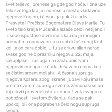
svetiteljevo i prenese ga gde god hoće. I ona uze
telo svetoga kralja i odnese u mesto vladavine
njegove Krajinu, i česno ga položi u crkvi
Presvete i Prečiste Bogomatere Djeve Marije. Tu
sveto telo kralja Mučenika ležaše celo i netljeno, i
iz sebe ispuštaše divni miris kao da je mnogim
aromatima namazano, a u ruci držaše onaj Krst
koji je od cara dobio. U tu se crkvu silan narod
svake godine o prazniku njegovu, 22. maja,
sakupljaše, i zaslugama i zastupništvom
njegovim mnoga se čuda dešavahu onima koji
se čistim srcem moljahu. A česna supruga
njegova Kosara, zbog iskrene ljubavi koju imaše
prema svetom suprugu svome, zamonaši se pri
toj crkvi i provede ostatak dana života svoga u
pobožnosti i svetom življenju. Kada se pak
upokoji bi i ona pogrebena čelo nogu supruga
svoga.