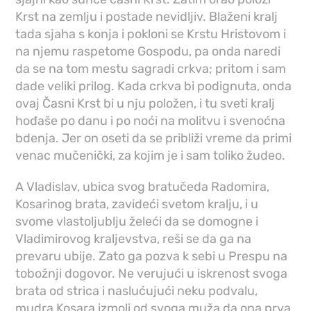
Krst na zemlju i postade nevidljiv. Blaženi kralj
tada sjaha s konja i pokloni se Krstu Hristovom i
na njemu raspetome Gospodu, pa onda naredi
da se na tom mestu sagradi crkva; pritom i sam
dade veliki prilog. Kada crkva bi podignuta, onda
ovaj Časni Krst bi u nju položen, i tu sveti kralj
hođaše po danu i po noći na molitvu i svenoćna
bdenja. Jer on oseti da se približi vreme da primi
venac mučenički, za kojim je i sam toliko žudeo.
A Vladislav, ubica svog bratučeda Radomira,
Kosarinog brata, zavideći svetom kralju, i u
svome vlastoljublju želeći da se domogne i
Vladimirovog kraljevstva, reši se da ga na
prevaru ubije. Zato ga pozva k sebi u Prespu na
tobožnji dogovor. Ne verujući u iskrenost svoga
brata od strica i naslućujući neku podvalu,
mudra Kosara izmoli od svoga muža da ona prva