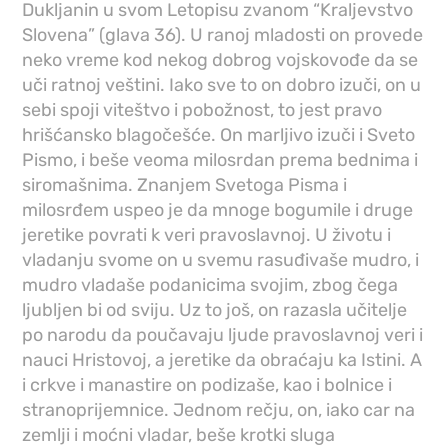
Dukljanin u svom Letopisu zvanom “Kraljevstvo
Slovena” (glava 36). U ranoj mladosti on provede
neko vreme kod nekog dobrog vojskovođe da se
uči ratnoj veštini. Iako sve to on dobro izuči, on u
sebi spoji viteštvo i pobožnost, to jest pravo
hrišćansko blagočešće. On marljivo izuči i Sveto
Pismo, i beše veoma milosrdan prema bednima i
siromašnima. Znanjem Svetoga Pisma i
milosrđem uspeo je da mnoge bogumile i druge
jeretike povrati k veri pravoslavnoj. U životu i
vladanju svome on u svemu rasuđivaše mudro, i
mudro vladaše podanicima svojim, zbog čega
ljubljen bi od sviju. Uz to još, on razasla učitelje
po narodu da poučavaju ljude pravoslavnoj veri i
nauci Hristovoj, a jeretike da obraćaju ka Istini. A
i crkve i manastire on podizaše, kao i bolnice i
stranoprijemnice. Jednom rečju, on, iako car na
zemlji i moćni vladar, beše krotki sluga