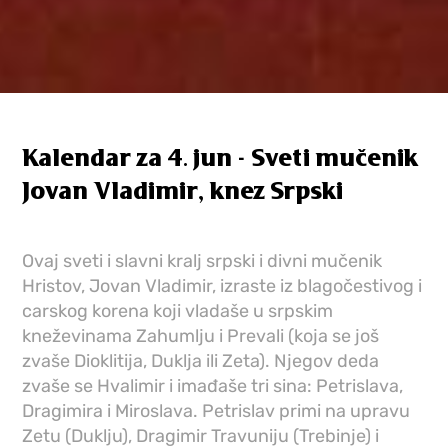
Kalendar za 4. jun - Sveti mučenik
Jovan Vladimir, knez Srpski
Ovaj sveti i slavni kralj srpski i divni mučenik
Hristov, Jovan Vladimir, izraste iz blagočestivog i
carskog korena koji vladaše u srpskim
kneževinama Zahumlju i Prevali (koja se još
zvaše Dioklitija, Duklja ili Zeta). Njegov deda
zvaše se Hvalimir i imađaše tri sina: Petrislava,
Dragimira i Miroslava. Petrislav primi na upravu
Zetu (Duklju), Dragimir Travuniju (Trebinje) i