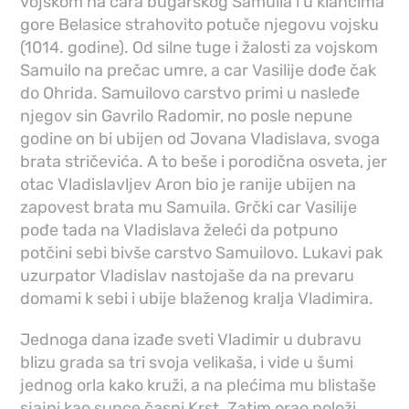
vojskom na cara bugarskog Samuila i u klancima
gore Belasice strahovito potuče njegovu vojsku
(1014. godine). Od silne tuge i žalosti za vojskom
Samuilo na prečac umre, a car Vasilije dođe čak
do Ohrida. Samuilovo carstvo primi u nasleđe
njegov sin Gavrilo Radomir, no posle nepune
godine on bi ubijen od Jovana Vladislava, svoga
brata stričevića. A to beše i porodična osveta, jer
otac Vladislavljev Aron bio je ranije ubijen na
zapovest brata mu Samuila. Grčki car Vasilije
pođe tada na Vladislava želeći da potpuno
potčini sebi bivše carstvo Samuilovo. Lukavi pak
uzurpator Vladislav nastojaše da na prevaru
domami k sebi i ubije blaženog kralja Vladimira.
Jednoga dana izađe sveti Vladimir u dubravu
blizu grada sa tri svoja velikaša, i vide u šumi
jednog orla kako kruži, a na plećima mu blistaše
sjajni kao sunce časni Krst. Zatim orao položi