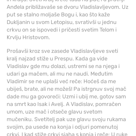
Anđela približavaše se dvoru Vladislavljevom. Uz
put se stalno moljaše Bogu i, kao što kaže
Dukljanin u svom Letopisu, svrativši u jednu
crkvu on se ispovedi i pričesti svetim Telom i
Krvlju Hristovom.
Prošavši kroz sve zasede Vladislavljeve sveti
kralj najzad stiže u Prespu. Kada ga vide
Vladislav gde mu dolazi, ustremi se na njega i
udari ga mačem, ali mu ne naudi. Međutim
Vladimir se ne uplaši već reče: Hoćeš da me
ubiješ, brate, ali ne možeš! Pa istrgnuv svoj mač
dade mu ga govoreći: Uzmi i ubij me, gotov sam
na smrt kao Isak i Avelj. A Vladislav, pomračen
umom, uze mač i otseče glavu svetom
mučeniku. Svetitelj pak uze glavu svoju rukama
svojim, pa usede na konja i odjuri pomenutoj
crkvi. I kad stiže crkvi sjaha s konja i reče: U ruke