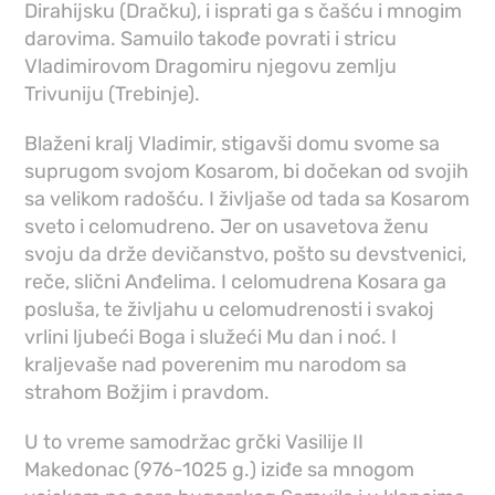
Dirahijsku (Dračku), i isprati ga s čašću i mnogim
darovima. Samuilo takođe povrati i stricu
Vladimirovom Dragomiru njegovu zemlju
Trivuniju (Trebinje).
Blaženi kralj Vladimir, stigavši domu svome sa
suprugom svojom Kosarom, bi dočekan od svojih
sa velikom radošću. I življaše od tada sa Kosarom
sveto i celomudreno. Jer on usavetova ženu
svoju da drže devičanstvo, pošto su devstvenici,
reče, slični Anđelima. I celomudrena Kosara ga
posluša, te življahu u celomudrenosti i svakoj
vrlini ljubeći Boga i služeći Mu dan i noć. I
kraljevaše nad poverenim mu narodom sa
strahom Božjim i pravdom.
U to vreme samodržac grčki Vasilije II
Makedonac (976-1025 g.) iziđe sa mnogom