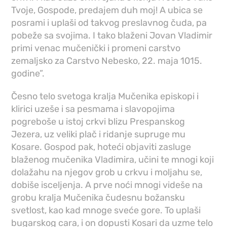
Tvoje, Gospode, predajem duh moj! A ubica se
posrami i uplaši od takvog preslavnog čuda, pa
pobeže sa svojima. I tako blaženi Jovan Vladimir
primi venac mučenički i promeni carstvo
zemaljsko za Carstvo Nebesko, 22. maja 1015.
godine”.
Česno telo svetoga kralja Mučenika episkopi i
klirici uzeše i sa pesmama i slavopojima
pogreboše u istoj crkvi blizu Prespanskog
Jezera, uz veliki plač i ridanje supruge mu
Kosare. Gospod pak, hoteći objaviti zasluge
blaženog mučenika Vladimira, učini te mnogi koji
dolažahu na njegov grob u crkvu i moljahu se,
dobiše isceljenja. A prve noći mnogi videše na
grobu kralja Mučenika čudesnu božansku
svetlost, kao kad mnoge sveće gore. To uplaši
bugarskog cara, i on dopusti Kosari da uzme telo