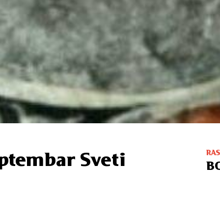
RA
eptembar Sveti
B