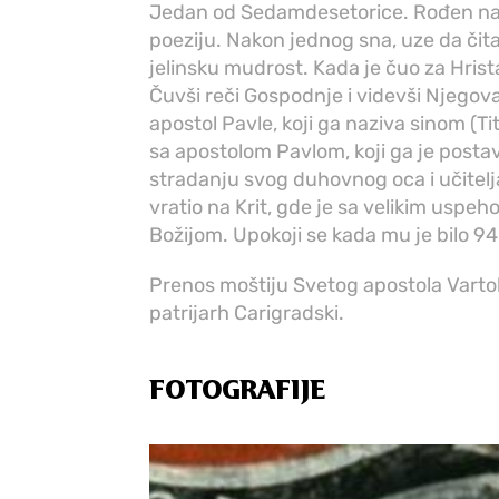
Jedan od Sedamdesetorice. Rođen na Kri
poeziju. Nakon jednog sna, uze da čita
jelinsku mudrost. Kada je čuo za Hrist
Čuvši reči Gospodnje i videvši Njegova 
apostol Pavle, koji ga naziva sinom (Tit
sa apostolom Pavlom, koji ga je postav
stradanju svog duhovnog oca i učitelja
vratio na Krit, gde je sa velikim usp
Božijom. Upokoji se kada mu je bilo 94
Prenos moštiju Svetog apostola Vartol
patrijarh Carigradski.
FOTOGRAFIJE