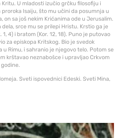
tu. U mladosti izučio grčku filosofiju i
 proroka Isaiju, što mu učini da posumnja u
a, on sa još nekim Krićanima ode u Jerusalim.
dela, srce mu se prilepi Hristu. Krstio ga je
. 1, 4) i bratom (Kor. 12, 18). Puno je putovao
io za episkopa Kritskog. Bio je svedok
 u Rimu, i sahranio je njegovo telo. Potom se
ehom krštavao neznabošce i upravljao Crkvom
 godine.
omeja. Sveti ispovednici Edeski. Sveti Mina,