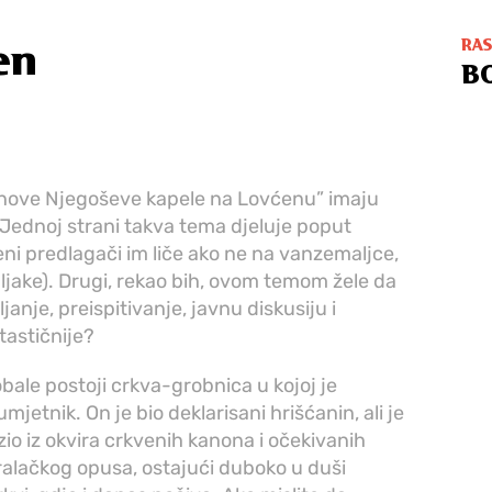
RA
en
B
nove Njegoševe kapele na Lovćenu” imaju
Jednoj strani takva tema djeluje poput
jeni predlagači im liče ako ne na vanzemaljce,
ake). Drugi, rekao bih, ovom temom žele da
nje, preispitivanje, javnu diskusiju i
astičnije?
bale postoji crkva-grobnica u kojoj je
jetnik. On je bio deklarisani hrišćanin, ali je
io iz okvira crkvenih kanona i očekivanih
aralačkog opusa, ostajući duboko u duši