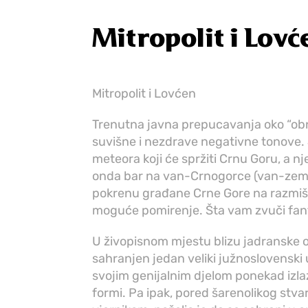
Mitropolit i Lovć
Mitropolit i Lovćen
Trenutna javna prepucavanja oko “ob
suvišne i nezdrave negativne tonove. 
meteora koji će spržiti Crnu Goru, a n
onda bar na van-Crnogorce (van-zemlj
pokrenu građane Crne Gore na razmišlja
moguće pomirenje. Šta vam zvuči fant
U živopisnom mjestu blizu jadranske o
sahranjen jedan veliki južnoslovenski um
svojim genijalnim djelom ponekad izlaz
formi. Pa ipak, pored šarenolikog stv