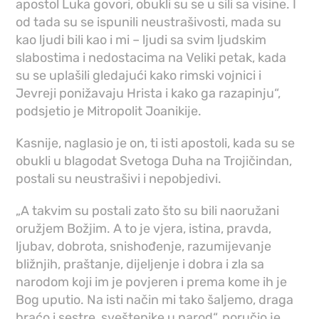
apostol Luka govori, obukli su se u sili sa visine. I
od tada su se ispunili neustrašivosti, mada su
kao ljudi bili kao i mi – ljudi sa svim ljudskim
slabostima i nedostacima na Veliki petak, kada
su se uplašili gledajući kako rimski vojnici i
Jevreji ponižavaju Hrista i kako ga razapinju“,
podsjetio je Mitropolit Joanikije.
Kasnije, naglasio je on, ti isti apostoli, kada su se
obukli u blagodat Svetoga Duha na Trojičindan,
postali su neustrašivi i nepobjedivi.
„A takvim su postali zato što su bili naoružani
oružjem Božjim. A to je vjera, istina, pravda,
ljubav, dobrota, snishođenje, razumijevanje
bližnjih, praštanje, dijeljenje i dobra i zla sa
narodom koji im je povjeren i prema kome ih je
Bog uputio. Na isti način mi tako šaljemo, draga
braćo i sestre, sveštenike u narod“, poručio je