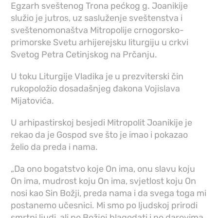
Egzarh sveštenog Trona pećkog g. Joanikije
služio je jutros, uz sasluženje sveštenstva i
sveštenomonaštva Mitropolije crnogorsko-
primorske Svetu arhijerejsku liturgiju u crkvi
Svetog Petra Cetinjskog na Prčanju.
U toku Liturgije Vladika je u prezviterski čin
rukopoložio dosadašnjeg đakona Vojislava
Mijatovića.
U arhipastirskoj besjedi Mitropolit Joanikije je
rekao da je Gospod sve što je imao i pokazao
želio da preda i nama.
„Da ono bogatstvo koje On ima, onu slavu koju
On ima, mudrost koju On ima, svjetlost koju On
nosi kao Sin Božji, preda nama i da svega toga mi
postanemo učesnici. Mi smo po ljudskoj prirodi
smrtni ljudi, ali po Božjoj blagodati i po darovima