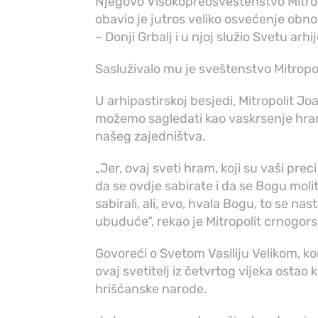
Njegovo Visokopreosveštenstvo Mitrop
obavio je jutros veliko osvećenje obno
– Donji Grbalj i u njoj služio Svetu arhij
Sasluživalo mu je sveštenstvo Mitropo
U arhipastirskoj besjedi, Mitropolit J
možemo sagledati kao vaskrsenje hram
našeg zajedništva.
„Jer, ovaj sveti hram, koji su vaši pr
da se ovdje sabirate i da se Bogu molite
sabirali, ali, evo, hvala Bogu, to se nast
ubuduće“, rekao je Mitropolit crnogor
Govoreći o Svetom Vasiliju Velikom, k
ovaj svetitelj iz četvrtog vijeka ostao
hrišćanske narode.