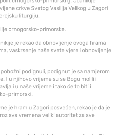
olit crnogorsko-primorski g. Joanikije
vljene crkve Svetog Vasilija Velikog u Zagori
erejsku liturgiju.
lije crnogorsko-primorske.
oanikije je rekao da obnovljenje ovoga hrama
a, vaskrsenje naše svete vjere i obnovljenje
eci pobožni podignuli, podignut je sa namjerom
. I u njihovo vrijeme su se Bogu molili i
avlja i u naše vrijeme i tako će to biti i
sko-primorski.
ome je hram u Zagori posvećen, rekao je da je
 kroz sva vremena veliki autoritet za sve