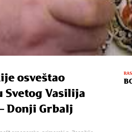
RA
ije osveštao
B
 Svetog Vasilija
– Donji Grbalj