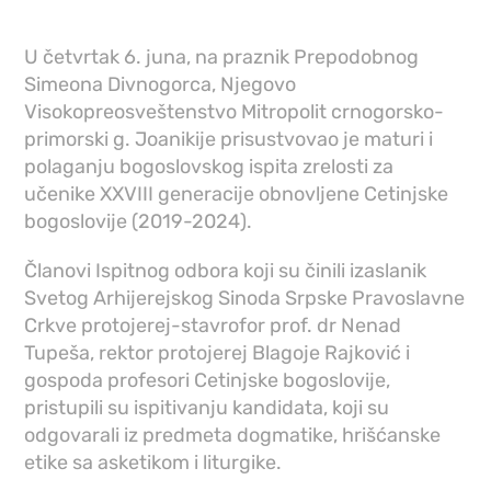
U četvrtak 6. juna, na praznik Prepodobnog
Simeona Divnogorca, Njegovo
Visokopreosveštenstvo Mitropolit crnogorsko-
primorski g. Joanikije prisustvovao je maturi i
polaganju bogoslovskog ispita zrelosti za
učenike XXVIII generacije obnovljene Cetinjske
bogoslovije (2019-2024).
Članovi Ispitnog odbora koji su činili izaslanik
Svetog Arhijerejskog Sinoda Srpske Pravoslavne
Crkve protojerej-stavrofor prof. dr Nenad
Tupeša, rektor protojerej Blagoje Rajković i
gospoda profesori Cetinjske bogoslovije,
pristupili su ispitivanju kandidata, koji su
odgovarali iz predmeta dogmatike, hrišćanske
etike sa asketikom i liturgike.