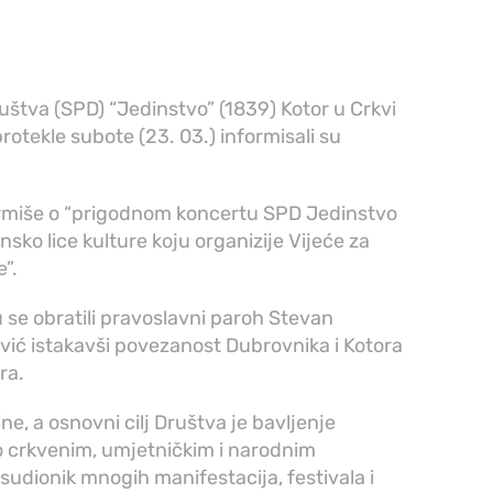
štva (SPD) “Jedinstvo” (1839) Kotor u Crkvi
otekle subote (23. 03.) informisali su
ormiše o “prigodnom koncertu SPD Jedinstvo
sko lice kulture koju organizije Vijeće za
”.
se obratili pravoslavni paroh Stevan
avić istakavši povezanost Dubrovnika i Kotora
ra.
e, a osnovni cilj Društva je bavljenje
o crkvenim, umjetničkim i narodnim
sudionik mnogih manifestacija, festivala i