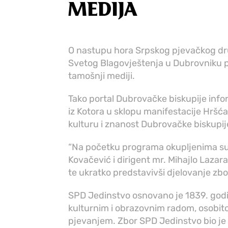
MEDIJA
O nastupu hora Srpskog pjevačkog dru
Svetog Blagovještenja u Dubrovniku pr
tamošnji mediji.
Tako portal Dubrovačke biskupije inf
iz Kotora u sklopu manifestacije Hršćan
kulturu i znanost Dubrovačke biskupije
“Na početku programa okupljenima su 
Kovačević i dirigent mr. Mihajlo Lazar
te ukratko predstavivši d‌jelovanje zbo
SPD Jedinstvo osnovano je 1839. godin
kulturnim i obrazovnim radom, osobit
pjevanjem. Zbor SPD Jedinstvo bio je 