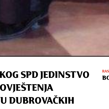
RA
KOG SPD JEDINSTVO
B
GOVJEŠTENJA
JU DUBROVAČKIH