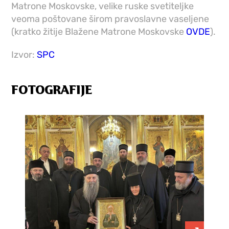
Matrone Moskovske, velike ruske svetiteljke
veoma poštovane širom pravoslavne vaseljene
(kratko žitije Blažene Matrone Moskovske
OVDE
).
Izvor:
SPC
FOTOGRAFIJE