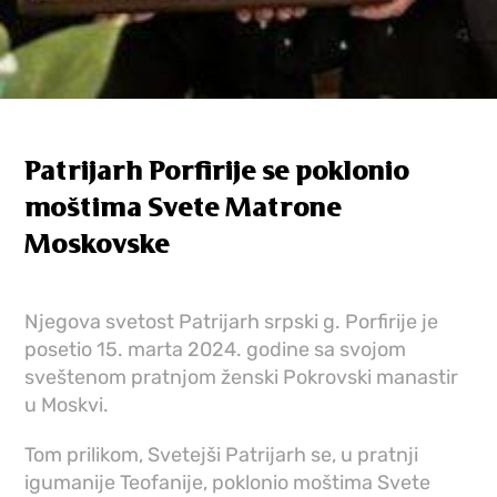
Patrijarh Porfirije se poklonio
moštima Svete Matrone
Moskovske
Njegova svetost Patrijarh srpski g. Porfirije je
posetio 15. marta 2024. godine sa svojom
sveštenom pratnjom ženski Pokrovski manastir
u Moskvi.
Tom prilikom, Svetejši Patrijarh se, u pratnji
igumanije Teofanije, poklonio moštima Svete