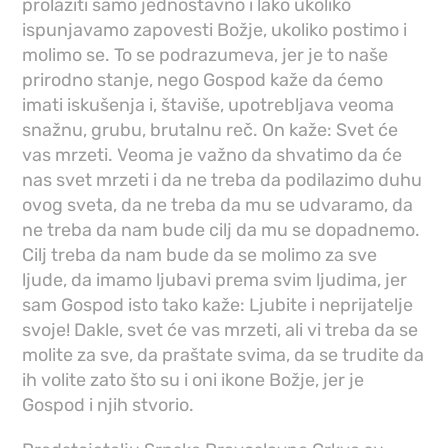
prolaziti samo jednostavno i lako ukoliko
ispunjavamo zapovesti Božje, ukoliko postimo i
molimo se. To se podrazumeva, jer je to naše
prirodno stanje, nego Gospod kaže da ćemo
imati iskušenja i, štaviše, upotrebljava veoma
snažnu, grubu, brutalnu reč. On kaže: Svet će
vas mrzeti. Veoma je važno da shvatimo da će
nas svet mrzeti i da ne treba da podilazimo duhu
ovog sveta, da ne treba da mu se udvaramo, da
ne treba da nam bude cilj da mu se dopadnemo.
Cilj treba da nam bude da se molimo za sve
ljude, da imamo ljubavi prema svim ljudima, jer
sam Gospod isto tako kaže: Ljubite i neprijatelje
svoje! Dakle, svet će vas mrzeti, ali vi treba da se
molite za sve, da praštate svima, da se trudite da
ih volite zato što su i oni ikone Božje, jer je
Gospod i njih stvorio.