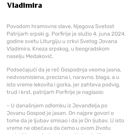
Vladimira
Povodom hramovne slave, Njegova Svetost
Patrijarh srpski g. Porfirije je služio 4. juna 2024.
godine svetu Liturgiju u crkvi Svetog Jovana
Vladimira, Kneza srpskog, u beogradskom
naselju Medaković.
Podsećajući da je reč Gospodnja veoma jasna,
nedvosmislena, precizna i, naravno, blaga, a u
isto vreme lekovita i gorka, jer zahteva podvig,
trud i krst, patrijarh Porfirije je naglasio:
– U današnjem odlomku iz Jevanđelja po
Jovanu Gospod je jasan. On najpre govori o
tome da je ljubav smisao i da je On ljubav. U isto
vreme ne obećava da ćemo u ovom životu