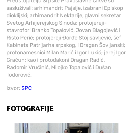
Predstojatelju Srpske Pravoslavne Crkve su
sasluživali: arhimandrit Pajsije, izabrani Episkop
dioklijski; arhimandrit Nektarije, glavni sekretar
Svetog Arhijerejskog Sinoda; protojereji-
stavrofori Branko Topalović, Jovan Blagojević i
Risto Perić; protojereji Đorđe Stojisavljević, šef
Kabineta Patrijarha srpskog, i Dragan Šovljanski;
protonamesnici Milan Marić i Igor Lukić; jerej Igor
Gračun; kao i protođakoni Dragan Radić,
Radomir Vrućinić, Milojko Topalović i Dušan
Todorović.
Izvor:
SPC
FOTOGRAFIJE