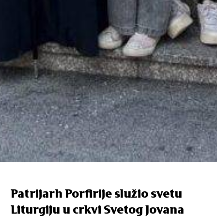
Patrijarh Porfirije služio svetu
Liturgiju u crkvi Svetog Jovana