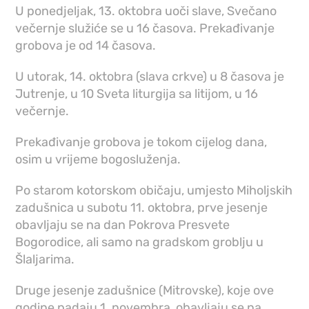
U ponedjeljak, 13. oktobra uoči slave, Svečano
večernje služiće se u 16 časova. Prekađivanje
grobova je od 14 časova.
U utorak, 14. oktobra (slava crkve) u 8 časova je
Jutrenje, u 10 Sveta liturgija sa litijom, u 16
večernje.
Prekađivanje grobova je tokom cijelog dana,
osim u vrijeme bogosluženja.
Po starom kotorskom običaju, umjesto Miholjskih
zadušnica u subotu 11. oktobra, prve jesenje
obavljaju se na dan Pokrova Presvete
Bogorodice, ali samo na gradskom groblju u
Šlaljarima.
Druge jesenje zadušnice (Mitrovske), koje ove
godine padaju 1. novembra, obavljaju se na