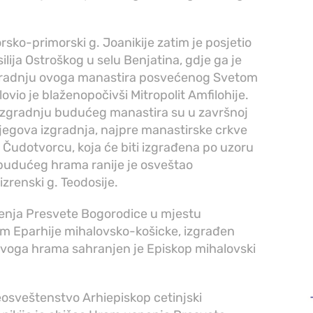
rsko-primorski g. Joanikije zatim je posjetio
ija Ostroškog u selu Benjatina, gdje ga je
. Gradnju ovoga manastira posvećenog Svetom
vio je blaženopočivši Mitropolit Amfilohije.
izgradnju budućeg manastira su u završnoj
 njegova izgradnja, najpre manastirske crkve
Čudotvorcu, koja će biti izgrađena po uzoru
budućeg hrama ranije je osveštao
zrenski g. Teodosije.
ođenja Presvete Bogorodice u mjestu
hram Eparhije mihalovsko-košicke, izgrađen
 ovoga hrama sahranjen je Episkop mihalovski
osveštenstvo Arhiepiskop cetinjski