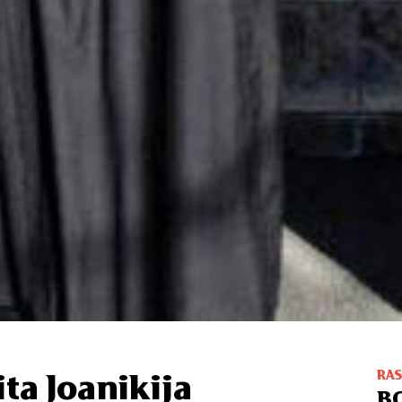
RA
ta Joanikija
B