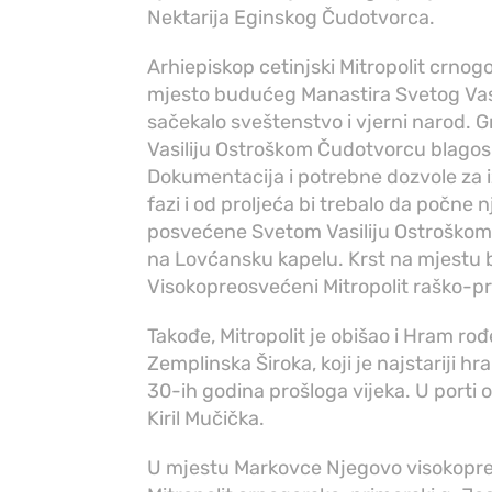
Nektarija Eginskog Čudotvorca.
Arhiepiskop cetinjski Mitropolit crnogo
mjesto budućeg Manastira Svetog Vasil
sačekalo sveštenstvo i vjerni narod
Vasiliju Ostroškom Čudotvorcu blagoslo
Dokumentacija i potrebne dozvole za 
fazi i od proljeća bi trebalo da počne
posvećene Svetom Vasiliju Ostroškom 
na Lovćansku kapelu. Krst na mjestu 
Visokopreosvećeni Mitropolit raško-pri
Takođe, Mitropolit je obišao i Hram r
Zemplinska Široka, koji je najstariji 
30-ih godina prošloga vijeka. U porti
Kiril Mučička.
U mjestu Markovce Njegovo visokopre