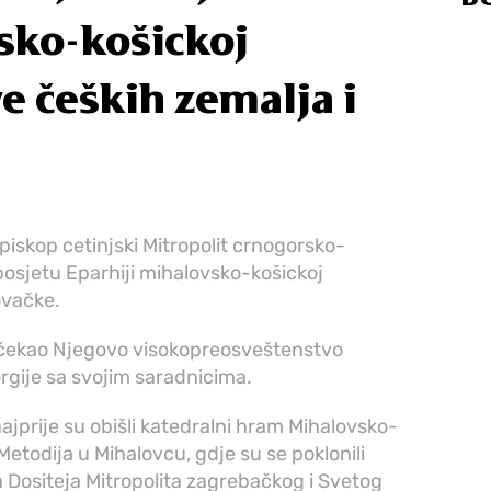
sko-košickoj
e čeških zemalja i
iskop cetinjski Mitropolit crnogorsko-
posjetu Eparhiji mihalovsko-košickoj
ovačke.
očekao Njegovo visokopreosveštenstvo
rgije sa svojim saradnicima.
 najprije su obišli katedralni hram Mihalovsko-
 Metodija u Mihalovcu, gdje su se poklonili
 Dositeja Mitropolita zagrebačkog i Svetog