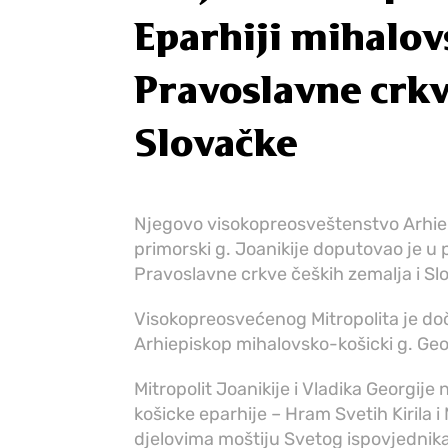
Eparhiji mihalov
Pravoslavne crkv
Slovačke
Njegovo visokopreosveštenstvo Arhiep
primorski g. Joanikije doputovao je u 
Pravoslavne crkve čeških zemalja i Sl
Visokopreosvećenog Mitropolita je d
Arhiepiskop mihalovsko-košicki g. Geo
Mitropolit Joanikije i Vladika Georgije
košicke eparhije – Hram Svetih Kirila i
djelovima moštiju Svetog ispovjednika