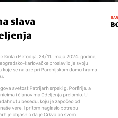
RA
na slava
B
eljenja
 Kirila i Metodija, 24/11. maja 2024. godine,
beogradsko-karlovačke proslavilo je svoju
ma koje se nalaze pri Parohijskom domu hrama
u.
ova svetost Patrijarh srpski g. Porfirije, a
nicima i članovima Odeljenja prelomio. U
o nadahnutu besedu, koju je započeo od
naše vere, i pritom naglasio potrebu
arh je objasnio da je Crkva po svom