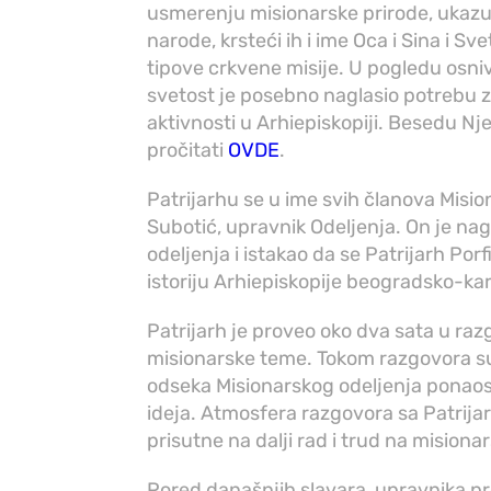
usmerenju misionarske prirode, ukazuj
narode, krsteći ih i ime Oca i Sina i Sv
tipove crkvene misije. U pogledu osni
svetost je posebno naglasio potrebu 
aktivnosti u Arhiepiskopiji. Besedu Nj
pročitati
OVDE
.
Patrijarhu se u ime svih članova Misio
Subotić, upravnik Odeljenja. On je na
odeljenja i istakao da se Patrijarh Por
istoriju Arhiepiskopije beogradsko-ka
Patrijarh je proveo oko dva sata u raz
misionarske teme. Tokom razgovora s
odseka Misionarskog odeljenja ponaoso
ideja. Atmosfera razgovora sa Patrijar
prisutne na dalji rad i trud na misiona
Pored današnjih slavara, upravnika pr