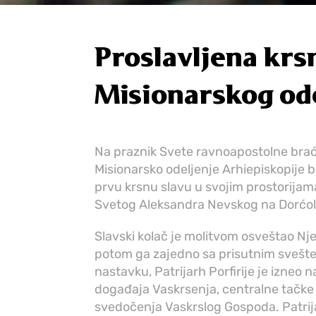
Proslavljena krs
Misionarskog od
Na praznik Svete ravnoapostolne braće
Misionarsko odeljenje Arhiepiskopije 
prvu krsnu slavu u svojim prostorija
Svetog Aleksandra Nevskog na Dorćol
Slavski kolač je molitvom osveštao Njeg
potom ga zajedno sa prisutnim svešte
nastavku, Patrijarh Porfirije je izne
događaja Vaskrsenja, centralne tačke 
svedočenja Vaskrslog Gospoda. Patrij