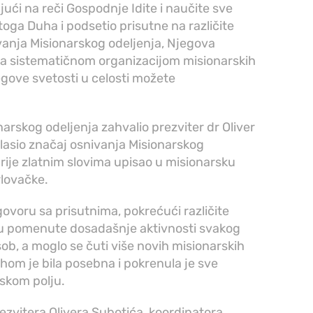
ući na reči Gospodnje Idite i naučite sve
etoga Duha i podsetio prisutne na različite
vanja Misionarskog odeljenja, Njegova
za sistematičnom organizacijom misionarskih
egove svetosti u celosti možete
narskog odeljenja zahvalio prezviter dr Oliver
glasio značaj osnivanja Misionarskog
firije zlatnim slovima upisao u misionarsku
rlovačke.
govoru sa prisutnima, pokrećući različite
u pomenute dosadašnje aktivnosti svakog
b, a moglo se čuti više novih misionarskih
hom je bila posebna i pokrenula je sve
rskom polju.
ezvitera Olivera Subotića, koordinatora