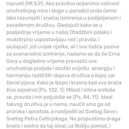
nazvati (Mt 5,9). Ako pravilno ocijenimo važnost
unutrašnjeg mira i sloge u porodici onda ćemo
lako razumjeti i značaj izmirenja u podijeljenom i
zavađenom društvu. Gledajući kako se u
posljednje vrijeme u našoj Otadžbini polako i
mukotrpno uspostavljaju red i pravda, i
slušajući, još uvijek rijetke, ali i sve češće pozive
za svenarodno izmirenje, nadamo se da će Crna
Gora u dogledno vrijeme prevazići sve
unutrašnje podjele i dostići svijetlu sinergiju i
harmoniju različitih slojeva društva o kojoj car
David pjeva: Kako je lijepo i krasno kad sva braća
žive zajedno! (Ps. 132, 1); Milost i istina sretoše
se, pravda i mir poljubiše se (Ps. 84, 11). Ideal
takvog društva je u nama, naučili smo ga od
proroka i apostola, a naslijedili od Svetog Save i
Svetog Petra Cetinjskoga. Ne propustimo draga
braćo i sestre da taj ideal, uz Božiju pomoć, i