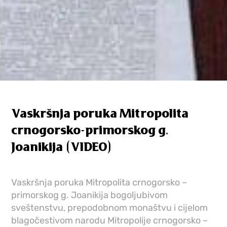
Vaskršnja poruka Mitropolita
crnogorsko-primorskog g.
Joanikija (VIDEO)
Vaskršnja poruka Mitropolita crnogorsko –
primorskog g. Joanikija bogoljubivom
sveštenstvu, prepodobnom monaštvu i cijelom
blagočestivom narodu Mitropolije crnogorsko –