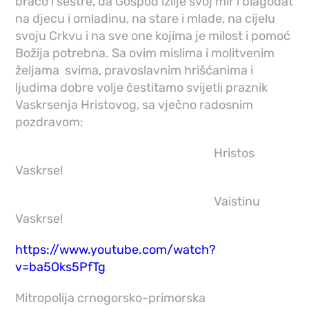
braćo i sestre, da Gospod izlije svoj mir i blagodat
na djecu i omladinu, na stare i mlade, na cijelu
svoju Crkvu i na sve one kojima je milost i pomoć
Božija potrebna. Sa ovim mislima i molitvenim
željama svima, pravoslavnim hrišćanima i
ljudima dobre volje čestitamo svijetli praznik
Vaskrsenja Hristovog, sa vječno radosnim
pozdravom:
Hristos
Vaskrse!
Vaistinu
Vaskrse!
https://www.youtube.com/watch?
v=ba5Oks5PfTg
Mitropolija crnogorsko-primorska