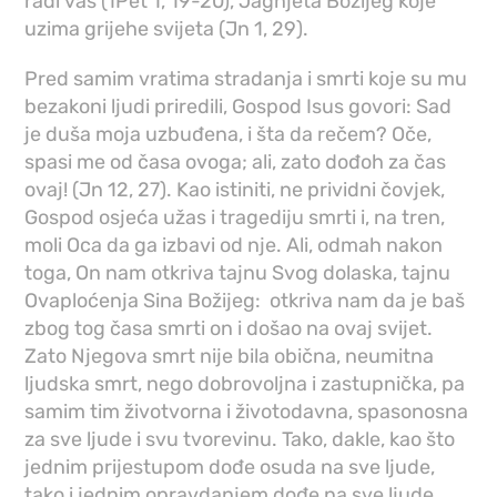
radi vas (1Pet 1, 19-20), Jagnjeta Božijeg koje
uzima grijehe svijeta (Jn 1, 29).
Pred samim vratima stradanja i smrti koje su mu
bezakoni ljudi priredili, Gospod Isus govori: Sad
je duša moja uzbuđena, i šta da rečem? Oče,
spasi me od časa ovoga; ali, zato dođoh za čas
ovaj! (Jn 12, 27). Kao istiniti, ne prividni čovjek,
Gospod osjeća užas i tragediju smrti i, na tren,
moli Oca da ga izbavi od nje. Ali, odmah nakon
toga, On nam otkriva tajnu Svog dolaska, tajnu
Ovaploćenja Sina Božijeg: otkriva nam da je baš
zbog tog časa smrti on i došao na ovaj svijet.
Zato Njegova smrt nije bila obična, neumitna
ljudska smrt, nego dobrovoljna i zastupnička, pa
samim tim životvorna i životodavna, spasonosna
za sve ljude i svu tvorevinu. Tako, dakle, kao što
jednim prijestupom dođe osuda na sve ljude,
tako i jednim opravdanjem dođe na sve ljude