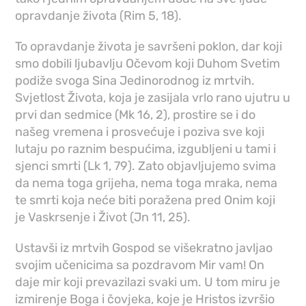
opravdanje života (Rim 5, 18).
To opravdanje života je savršeni poklon, dar koji
smo dobili ljubavlju Očevom koji Duhom Svetim
podiže svoga Sina Jedinorodnog iz mrtvih.
Svjetlost Života, koja je zasijala vrlo rano ujutru u
prvi dan sedmice (Mk 16, 2), prostire se i do
našeg vremena i prosvećuje i poziva sve koji
lutaju po raznim bespućima, izgubljeni u tami i
sjenci smrti (Lk 1, 79). Zato objavljujemo svima
da nema toga grijeha, nema toga mraka, nema
te smrti koja neće biti poražena pred Onim koji
je Vaskrsenje i Život (Jn 11, 25).
Ustavši iz mrtvih Gospod se višekratno javljao
svojim učenicima sa pozdravom Mir vam! On
daje mir koji prevazilazi svaki um. U tom miru je
izmirenje Boga i čovjeka, koje je Hristos izvršio