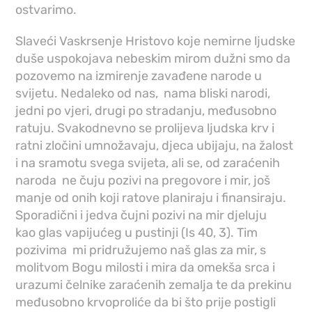
ostvarimo.
Slaveći Vaskrsenje Hristovo koje nemirne ljudske
duše uspokojava nebeskim mirom dužni smo da
pozovemo na izmirenje zavađene narode u
svijetu. Nedaleko od nas, nama bliski narodi,
jedni po vjeri, drugi po stradanju, međusobno
ratuju. Svakodnevno se prolijeva ljudska krv i
ratni zločini umnožavaju, djeca ubijaju, na žalost
i na sramotu svega svijeta, ali se, od zaraćenih
naroda ne čuju pozivi na pregovore i mir, još
manje od onih koji ratove planiraju i finansiraju.
Sporadični i jedva čujni pozivi na mir djeluju
kao glas vapijućeg u pustinji (Is 40, 3). Tim
pozivima mi pridružujemo naš glas za mir, s
molitvom Bogu milosti i mira da omekša srca i
urazumi čelnike zaraćenih zemalja te da prekinu
međusobno krvoproliće da bi što prije postigli