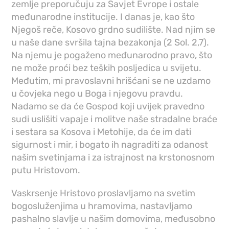
zemlje preporučuju za Savjet Evrope i ostale
međunarodne institucije. I danas je, kao što
Njegoš reče, Kosovo grdno sudilište. Nad njim se
u naše dane svršila tajna bezakonja (2 Sol. 2,7).
Na njemu je pogaženo međunarodno pravo, što
ne može proći bez teških posljedica u svijetu.
Međutim, mi pravoslavni hrišćani se ne uzdamo
u čovjeka nego u Boga i njegovu pravdu.
Nadamo se da će Gospod koji uvijek pravedno
sudi uslišiti vapaje i molitve naše stradalne braće
i sestara sa Kosova i Metohije, da će im dati
sigurnost i mir, i bogato ih nagraditi za odanost
našim svetinjama i za istrajnost na krstonosnom
putu Hristovom.
Vaskrsenje Hristovo proslavljamo na svetim
bogosluženjima u hramovima, nastavljamo
pashalno slavlje u našim domovima, međusobno