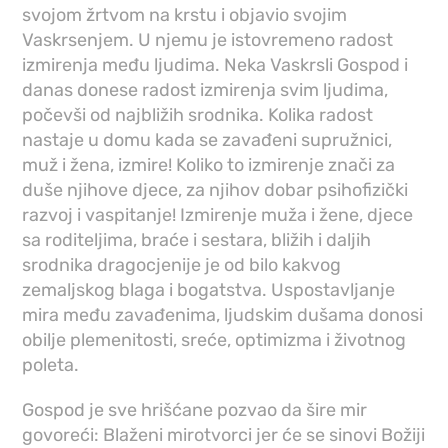
svojom žrtvom na krstu i objavio svojim
Vaskrsenjem. U njemu je istovremeno radost
izmirenja među ljudima. Neka Vaskrsli Gospod i
danas donese radost izmirenja svim ljudima,
počevši od najbližih srodnika. Kolika radost
nastaje u domu kada se zavađeni supružnici,
muž i žena, izmire! Koliko to izmirenje znači za
duše njihove djece, za njihov dobar psihofizički
razvoj i vaspitanje! Izmirenje muža i žene, djece
sa roditeljima, braće i sestara, bližih i daljih
srodnika dragocjenije je od bilo kakvog
zemaljskog blaga i bogatstva. Uspostavljanje
mira među zavađenima, ljudskim dušama donosi
obilje plemenitosti, sreće, optimizma i životnog
poleta.
Gospod je sve hrišćane pozvao da šire mir
govoreći: Blaženi mirotvorci jer će se sinovi Božiji