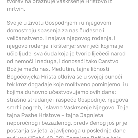
tvorevina praznuje vaskrsenje Hristovo iz
mrtvih.
Sve je u životu Gospodnjem i u njegovom
domostroju spasenja za nas čudesno i
veličanstveno. I najava njegovog rođenja, i
njegovo rođenje, i krštenje; sve riječi kojima je
učio ljude, sva čuda koja je tvorio liječeći narod
od nemoći i neduga, i donoseći tako Carstvo
Božije među nas. Međutim, tajna ličnosti
Bogočovjeka Hrista otkriva se u svojoj punoći
tek kroz događaje koje molitveno pominjemo i u
kojima duhovno učestvovujemo ovih dana:
strašno stradanje i raspeće Gospodnje, njegova
smrt i pogreb, i slavno Vaskrsenje Njegovo. To je
tajna Pashe Hristove – tajna Jagnjeta
neporočnog i bezazlenog, predviđenog još prije
postanja svijeta, a javljenoga u poslednje dane