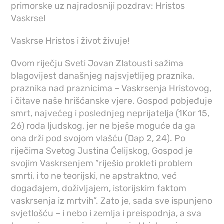
primorske uz najradosniji pozdrav: Hristos
Vaskrse!
Vaskrse Hristos i život živuje!
Ovom riječju Sveti Jovan Zlatousti sažima
blagovijest današnjeg najsvjetlijeg praznika,
praznika nad praznicima – Vaskrsenja Hristovog,
i čitave naše hrišćanske vjere. Gospod pobjeđuje
smrt, najvećeg i poslednjeg neprijatelja (1Kor 15,
26) roda ljudskog, jer ne bješe moguće da ga
ona drži pod svojom vlašću (Dap 2, 24). Po
riječima Svetog Justina Ćelijskog, Gospod je
svojim Vaskrsenjem ”riješio prokleti problem
smrti, i to ne teorijski, ne apstraktno, već
događajem, doživljajem, istorijskim faktom
vaskrsenja iz mrtvih”. Zato je, sada sve ispunjeno
svjetlošću – i nebo i zemlja i preispodnja, a sva