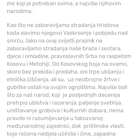
mir koji je potreban svima, a najviše njihovim
narodima.
Kao što ne zaboravljamo stradanja Hristova
kada slavimo njegovo Vaskrsenje i pobjedu nad
smrću, tako na ovaj svijetli praznik ne
zaboravljamo stradanja naše braće i sestara,
djece i omladine, pravoslavnih Srba na raspetom
Kosovu i Metohiji. Od Kosovskog boja na ovamo,
skoro bez prekida i predaha, oni trpe ubijanja i
etnička čišćenja, ali su, uz neizbrojne žrtve i
gubitke ostali na svojim ognjištima. Najviše boli
što za naš narod, koji je posljednjih decenija
pretrpio ubistva i razaranja, paljenje svetinja,
uništavanje grobova i kulturnih dobara, nema
pravde ni razumijevanja u takozvanoj
međunarodnoj zajednici, dok prištinske vlasti,
koje rečena nedjela učiniše i čine, zapadne