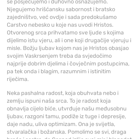
se posjećujemo i duhovno osnažujemo.
Njegujemo hrišćansku sabornost i bratsko
zajedništvo, već ovdje i sada predokušamo
Carstvo nebesko u koje nas uvodi Hristos.
Otvorenog srca prihvatamo sve ljude s kojima
dijelimo istu vjeru, ali i one koji drugačije vjeruju i
misle. Božju ljubav kojom nas je Hristos obasjao
svojim Vaskrsenjem treba da svjedočimo
najprije dobrim djelima i čovječnim postupcima,
pa tek onda i blagim, razumnim i istinitim
riječima.
Neka pashalna radost, koja obuhvata nebo i
zemlju ispuni naša srca. To je radost koja
obnavlja cijelo biće, utvrđuje našu međusobnu
ljubav, razgoni tamu, podiže iz tuge i depresije,
daje nadu, uliva optimizam. Ona je svijetla,
stvaralačka i božanska. Pomolimo se svi, draga