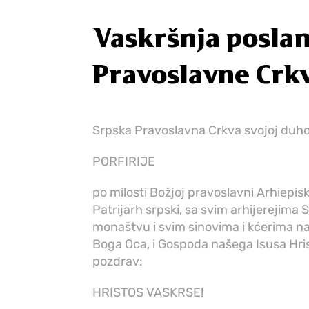
Vaskršnja poslan
Pravoslavne Crk
Srpska Pravoslavna Crkva svojoj duho
PORFIRIJE
po milosti Božjoj pravoslavni Arhiepis
Patrijarh srpski, sa svim arhijerejim
monaštvu i svim sinovima i kćerima naš
Boga Oca, i Gospoda našega Isusa Hris
pozdrav:
HRISTOS VASKRSE!