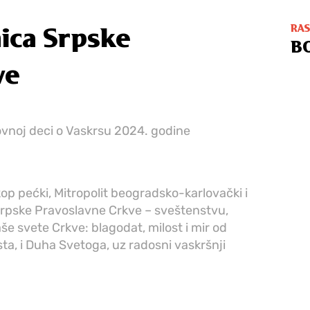
RA
ica Srpske
B
ve
vnoj deci o Vaskrsu 2024. godine
kop pećki, Mitropolit beogradsko-karlovački i
a Srpske Pravoslavne Crkve – sveštenstvu,
e svete Crkve: blagodat, milost i mir od
ta, i Duha Svetoga, uz radosni vaskršnji