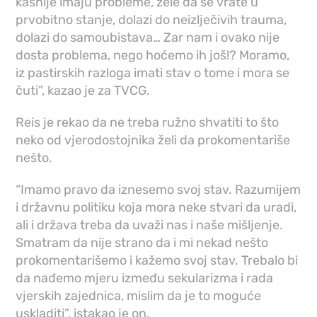
kasnije imaju probleme, žele da se vrate u
prvobitno stanje, dolazi do neizlječivih trauma,
dolazi do samoubistava… Zar nam i ovako nije
dosta problema, nego hoćemo ih još!? Moramo,
iz pastirskih razloga imati stav o tome i mora se
čuti”, kazao je za TVCG.
Reis je rekao da ne treba ružno shvatiti to što
neko od vjerodostojnika želi da prokomentariše
nešto.
“Imamo pravo da iznesemo svoj stav. Razumijem
i državnu politiku koja mora neke stvari da uradi,
ali i država treba da uvaži nas i naše mišljenje.
Smatram da nije strano da i mi nekad nešto
prokomentarišemo i kažemo svoj stav. Trebalo bi
da nađemo mjeru između sekularizma i rada
vjerskih zajednica, mislim da je to moguće
uskladiti”, istakao je on.