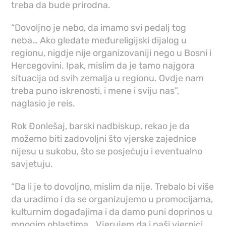
treba da bude prirodna.
“Dovoljno je nebo, da imamo svi pedalj tog
neba… Ako gledate međureligijski dijalog u
regionu, nigdje nije organizovaniji nego u Bosni i
Hercegovini. Ipak, mislim da je tamo najgora
situacija od svih zemalja u regionu. Ovdje nam
treba puno iskrenosti, i mene i sviju nas”,
naglasio je reis.
Rok Đonlešaj, barski nadbiskup, rekao je da
možemo biti zadovoljni što vjerske zajednice
nijesu u sukobu, što se posjećuju i eventualno
savjetuju.
“Da li je to dovoljno, mislim da nije. Trebalo bi više
da uradimo i da se organizujemo u promocijama,
kulturnim događajima i da damo puni doprinos u
mnogim oblastima… Vjerujem da i naši vjernici