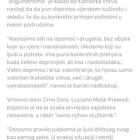
“Argumentima” je kazao da Katolička crkva
nastoji da da pun doprinos vjerskom suživotu i
skladu, te da su konkretni primjeri potrebni u
nekim područjima.
“Nastojimo biti na ispomoć i drugima, bez obzira
koje su vjere i nacionalnosti. Gledamo koji su
ljudi u potrebi. Ima puno konkretnih primjera
kada želimo doprinijeti, ali ima i nedostataka…
Vidim doprinos i kroz volontiranje, to nijesu samo
volonteri Katoličke crkve, već i drugih
vjeroispovijesti”, naveo je barski nadbiskup.
Vrhovni rabin Crne Gore, Luciano Moše Prelević,
pojasnio je da je svaka jevrejska zajednica
nezavisna, a rabin “samo njihov službenik”:
“Osnovno pravilo judaizma je ljubi bližnjeg svog
kao samog sebe. U svakoj situaciji i zemlji