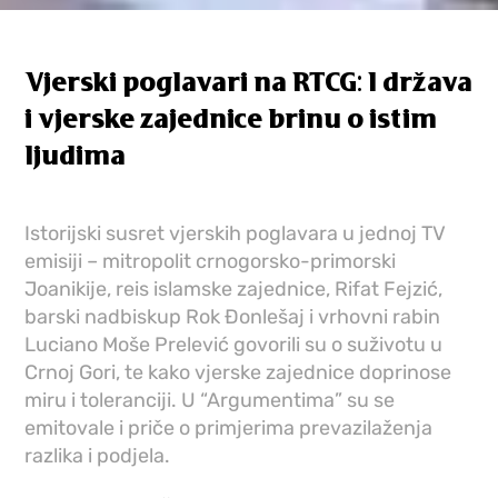
Vjerski poglavari na RTCG: I država
i vjerske zajednice brinu o istim
ljudima
Istorijski susret vjerskih poglavara u jednoj TV
emisiji – mitropolit crnogorsko-primorski
Joanikije, reis islamske zajednice, Rifat Fejzić,
barski nadbiskup Rok Đonlešaj i vrhovni rabin
Luciano Moše Prelević govorili su o suživotu u
Crnoj Gori, te kako vjerske zajednice doprinose
miru i toleranciji. U “Argumentima” su se
emitovale i priče o primjerima prevazilaženja
razlika i podjela.