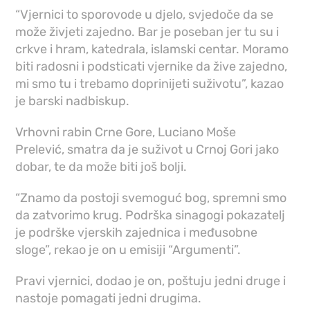
“Vjernici to sporovode u djelo, svjedoče da se
može živjeti zajedno. Bar je poseban jer tu su i
crkve i hram, katedrala, islamski centar. Moramo
biti radosni i podsticati vjernike da žive zajedno,
mi smo tu i trebamo doprinijeti suživotu”, kazao
je barski nadbiskup.
Vrhovni rabin Crne Gore, Luciano Moše
Prelević, smatra da je suživot u Crnoj Gori jako
dobar, te da može biti još bolji.
“Znamo da postoji svemoguć bog, spremni smo
da zatvorimo krug. Podrška sinagogi pokazatelj
je podrške vjerskih zajednica i međusobne
sloge”, rekao je on u emisiji “Argumenti”.
Pravi vjernici, dodao je on, poštuju jedni druge i
nastoje pomagati jedni drugima.