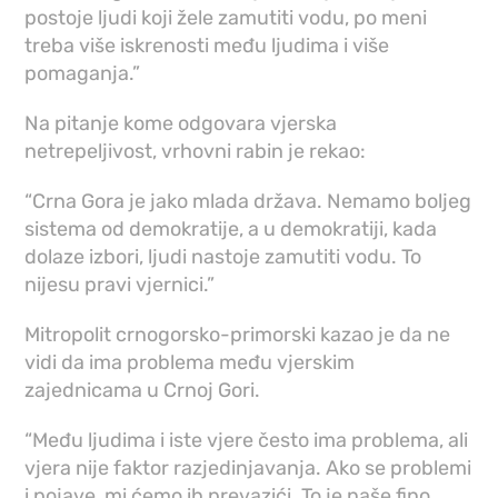
postoje ljudi koji žele zamutiti vodu, po meni
treba više iskrenosti među ljudima i više
pomaganja.”
Na pitanje kome odgovara vjerska
netrepeljivost, vrhovni rabin je rekao:
“Crna Gora je jako mlada država. Nemamo boljeg
sistema od demokratije, a u demokratiji, kada
dolaze izbori, ljudi nastoje zamutiti vodu. To
nijesu pravi vjernici.”
Mitropolit crnogorsko-primorski kazao je da ne
vidi da ima problema među vjerskim
zajednicama u Crnoj Gori.
“Među ljudima i iste vjere često ima problema, ali
vjera nije faktor razjedinjavanja. Ako se problemi
i pojave, mi ćemo ih prevazići. To je naše fino