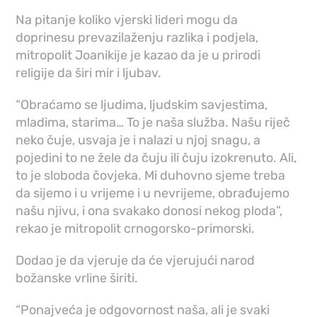
Na pitanje koliko vjerski lideri mogu da
doprinesu prevazilaženju razlika i podjela,
mitropolit Joanikije je kazao da je u prirodi
religije da širi mir i ljubav.
“Obraćamo se ljudima, ljudskim savjestima,
mladima, starima… To je naša služba. Našu riječ
neko čuje, usvaja je i nalazi u njoj snagu, a
pojedini to ne žele da čuju ili čuju izokrenuto. Ali,
to je sloboda čovjeka. Mi duhovno sjeme treba
da sijemo i u vrijeme i u nevrijeme, obrađujemo
našu njivu, i ona svakako donosi nekog ploda”,
rekao je mitropolit crnogorsko-primorski.
Dodao je da vjeruje da će vjerujući narod
božanske vrline širiti.
“Ponajveća je odgovornost naša, ali je svaki