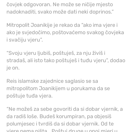
čovjek odgovoran. Ne može se ničije mjesto
nadoknaditi, svako može dati neki doprinos.”
Mitropolit Joanikije je rekao da “ako ima vjere i
ako je svjedočimo, poštovaćemo svakog čovjeka
i svačiju vjeru”.
“Svoju vjeru ljubiš, poštuješ, za nju živiš i
stradaš, ali isto tako poštuješ i tuđu vjeru”, dodao
je on.
Reis islamske zajednice saglasio se sa
mitropolitom Joanikijem u porukama da se
poštuje tuđa vjera.
“Ne možeš za sebe govoriti da si dobar vjernik, a
da radiš loše. Budeš korumpiran, pa objesiš
polumjesec i tvrdiš da si dobar vjernik. Od te
vjere nema ništa… Poštuj druge u onoj mjeri u