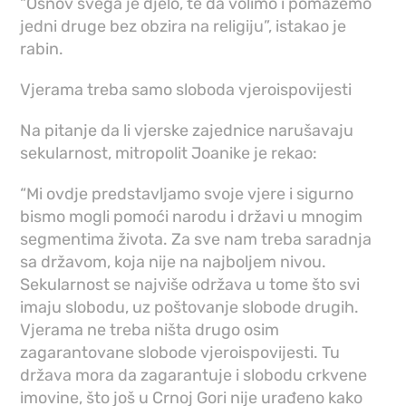
“Osnov svega je djelo, te da volimo i pomažemo
jedni druge bez obzira na religiju”, istakao je
rabin.
Vjerama treba samo sloboda vjeroispovijesti
Na pitanje da li vjerske zajednice narušavaju
sekularnost, mitropolit Joanike je rekao:
“Mi ovdje predstavljamo svoje vjere i sigurno
bismo mogli pomoći narodu i državi u mnogim
segmentima života. Za sve nam treba saradnja
sa državom, koja nije na najboljem nivou.
Sekularnost se najviše održava u tome što svi
imaju slobodu, uz poštovanje slobode drugih.
Vjerama ne treba ništa drugo osim
zagarantovane slobode vjeroispovijesti. Tu
država mora da zagarantuje i slobodu crkvene
imovine, što još u Crnoj Gori nije urađeno kako